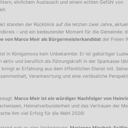
htern, ehrlichem Austausch und einem echten Gefühl von
it.
nkt standen der Rückblick auf die letzten zwei Jahre, aktue
dkreis – und ein bedeutender Moment für die Gemeinde: d
e von Marco Meir als Bürgermeisterkandidat
der Freien W
ist in Königsmoos kein Unbekannter. Er ist gebürtiger Lud
 aktiv und beruflich als Führungskraft in der Sparkasse täti
r bringt er Erfahrung aus dem öffentlichen Dienst mit. Sei
Zusammenhalt, Verantwortung und eine verlässliche Perspekti
rzeugt:
Marco Meir ist ein würdiger Nachfolger von Heinri
Fachwissen, Heimatverbundenheit und das Vertrauen der M
sche ihm viel Erfolg für die Wahl 2026!
stand gab es eine Veränderung.
Marianne Mischok-Seißle