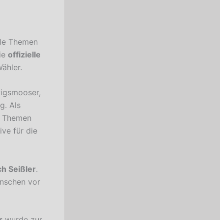
lle Themen
ie
offizielle
ähler.
wigsmooser,
g. Als
ne Themen
ve für die
ch Seißler
.
enschen vor
r
wurde zur