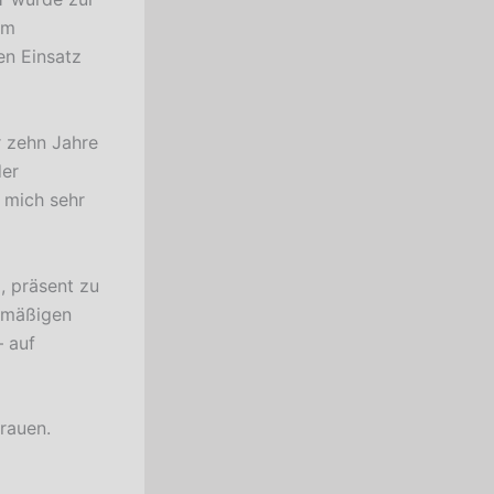
em
en Einsatz
r zehn Jahre
der
 mich sehr
, präsent zu
elmäßigen
 auf
rauen.