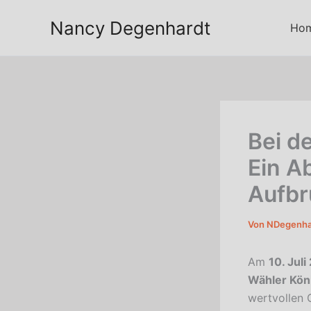
Zum
Nancy Degenhardt
Inhalt
Ho
springen
Bei d
Ein A
Aufbr
Von
NDegenha
Am
10. Juli
Wähler Kö
wertvollen 