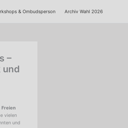
orkshops & Ombudsperson
Archiv Wahl 2026
s –
k und
r
Freien
e vielen
nnten und