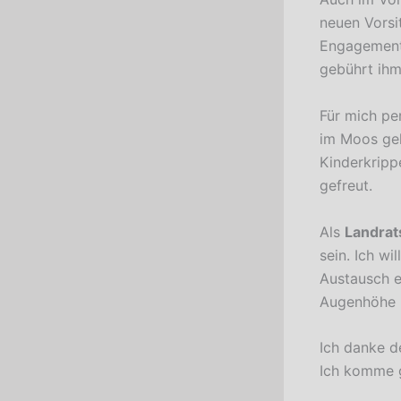
neuen Vorsi
Engagement g
gebührt ihm
Für mich pe
im Moos gele
Kinderkripp
gefreut.
Als
Landrat
sein. Ich w
Austausch e
Augenhöhe u
Ich danke d
Ich komme 