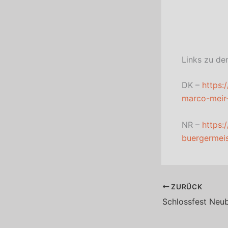
Links zu de
DK –
https:
marco-meir-
NR –
https:
buergermeis
ZURÜCK