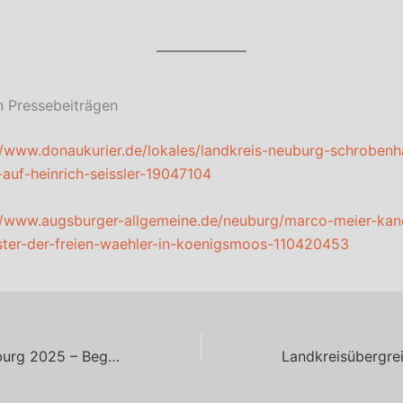
n Pressebeiträgen
//www.donaukurier.de/lokales/landkreis-neuburg-schrobenh
auf-heinrich-seissler-19047104
//www.augsburger-allgemeine.de/neuburg/marco-meier-kand
ter-der-freien-waehler-in-koenigsmoos-110420453
Schlossfest Neuburg 2025 – Begegnung, Austausch und Gemeinschaft