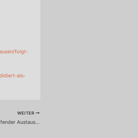
ausen/folgt-
idiert-als-
WEITER
Landkreisübergreifender Austausch in Kipfenberg