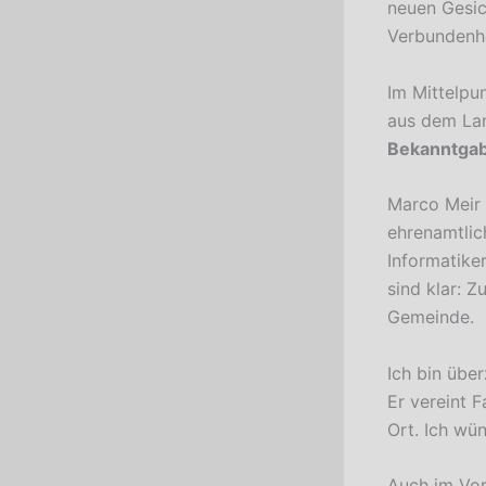
neuen Gesic
Verbundenhe
Im Mittelpu
aus dem Lan
Bekanntgab
Marco Meir 
ehrenamtlich
Informatike
sind klar: 
Gemeinde.
Ich bin übe
Er vereint 
Ort. Ich wün
Auch im Vor